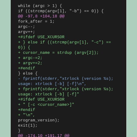
while (argc > 1) {
@@ -97,8 +104,18 @@
fork_after = 1;
argc--;
+#ifdef USE_XCURSOR
+ } else if ((strcmp(argv[1], "-c") ==
0)) {
+ cursor_name = strdup (argv[2]);
+ argc-=2;
+ argv+=2;
+#endif
- fprintf(stderr,"xtrlock (version %s);
usage: xtrlock [-b] [-f]\n",
+ fprintf(stderr,"xtrlock (version %s);
usage: xtrlock [-b] [-f]"
+#ifdef USE_XCURSOR
+ " [-c <cursor_name>]"
+#endif
+ "\n",
program_version);
exit(1);
@@ -174,10 +191,17 @@