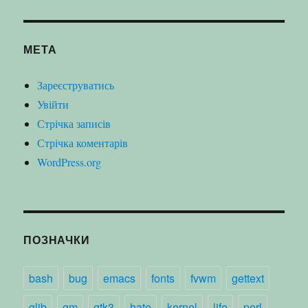
МЕТА
Зареєструватись
Увійти
Стрічка записів
Стрічка коментарів
WordPress.org
ПОЗНАЧКИ
bash
bug
emacs
fonts
fvwm
gettext
glib
gm
gtk3
hate
kernel
life
perl