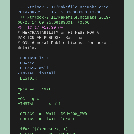
--- xtrlock-2.11/Makefile.noimake.orig
2019-08-25 13:15:35.000000000 +0300
+++ xtrlock-2.11/Makefile.noimake 2019-
08-28 14:09:25.681998014 +0300
@@ -13,17 +13,30 @@
# MERCHANTABILITY or FITNESS FOR A
PARTICULAR PURPOSE. See the
# GNU General Public License for more
details.
-LDLIBS=-lX11
-CC=gcc
-CFLAGS=-Wall
-INSTALL=install
+DESTDIR =
+
+prefix = /usr
+
+CC = gcc
+INSTALL = install
+
+CFLAGS += -Wall -DSHADOW_PWD
+LDLIBS += -lX11 -lcrypt
+
+ifeq ($(XCURSOR), 1)