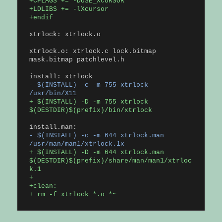
+CFLAGS += -DUSE_XCURSOR
+LDLIBS += -lXcursor
+endif
xtrlock: xtrlock.o
xtrlock.o: xtrlock.c lock.bitmap
mask.bitmap patchlevel.h
- $(INSTALL) -c -m 755 xtrlock
/usr/bin/X11
+ $(INSTALL) -D -m 755 xtrlock
$(DESTDIR)$(prefix)/bin/xtrlock
- $(INSTALL) -c -m 644 xtrlock.man
/usr/man/man1/xtrlock.1x
+ $(INSTALL) -D -m 644 xtrlock.man
$(DESTDIR)$(prefix)/share/man/man1/xtrloc
k.1
+
+clean:
+ rm -f xtrlock *.o *~