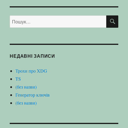
ШУ
Пошук
за
запитом:
НЕДАВНІ ЗАПИСИ
Трохи про XDG
TS
(без назви)
Генератор ключів
(без назви)