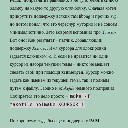
блямбу на какую-то другую блямбочку. Сначала хотел
прикрутить поддержку всяких там libpng и прочих svg,
но потом понял, что это чересчур муторно и не совсем
минималистично. Зато вовремя вспомнил про
Xcursor
.
Вот оно! Как результат – патчик, добавляющий
поддержку
Xcursor
. Имя курсора для блокировки
задается ключиком -c. И если не нравится ни один
курсор из набора текущей темы – никто не мешает
xcursorgen
сделать свой при помощи
. Курсор можно
задать как именем из текущей темы, так и полным
путем к файлу. Заодно и
Makefile
немного подправил.
Собирается это дело просто –
make -f
Makefile.noimake XCURSOR=1
PAM
По хорошему, туда бы еще и поддержку