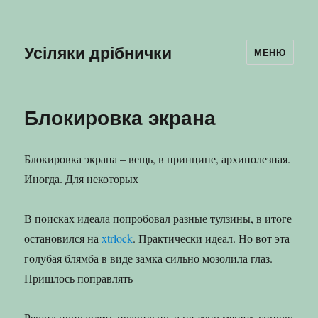
Усіляки дрібнички
МЕНЮ
Блокировка экрана
Блокировка экрана – вещь, в принципе, архиполезная.
Иногда. Для некоторых
В поисках идеала попробовал разные тулзины, в итоге
остановился на
xtrlock
. Практически идеал. Но вот эта
голубая блямба в виде замка сильно мозолила глаз.
Пришлось поправлять
Решил поправлять правильно, а не тупо менять синюю