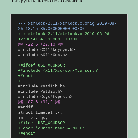
прикрутить, но это пока отложено
--- xtrlock-2.11/xtrlock.c.orig 2019-08-
25 13:15:35.000000000 +0300
+++ xtrlock-2.11/xtrlock.c 2019-08-28
12:06:41.419998893 +0300
@@ -22,6 +22,10 @@
#include <X11/keysym.h>
#include <X11/Xos.h>
+#ifdef USE_XCURSOR
+#include <X11/Xcursor/Xcursor.h>
+#endif
+
#include <stdlib.h>
#include <stdio.h>
@@ -87,6 +91,9 @@
#endif
struct timeval tv;
+#ifdef USE_XCURSOR
+ char *cursor_name = NULL;
+#endif