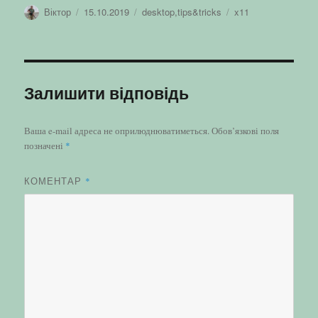
Автор
Оприлюднено
Категорії
Позначки
Віктор
15.10.2019
desktop
,
tips&tricks
x11
Залишити відповідь
Ваша e-mail адреса не оприлюднюватиметься.
Обов’язкові поля
позначені
*
КОМЕНТАР
*