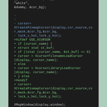
"white",
&dummy, &csr_bg);
-
-
- cursor=
XCreatePixmapCursor(display,csr_source,cs
r_mask,&csr_fg,&csr_bg,
- lock_x_hot,lock_y_hot);
+#ifdef USE_XCURSOR
+ if (cursor_name) {
+ struct stat st_buf;
+ if (lstat (cursor_name, &st_buf) == 0)
+ cursor = XcursorFilenameLoadCursor
(display, cursor_name);
+ else
+ cursor = XcursorLibraryLoadCursor
(display, cursor_name);
+ } else
+#endif
+ cursor=
XCreatePixmapCursor(display,csr_source,cs
r_mask,&csr_fg,&csr_bg,
+ lock_x_hot,lock_y_hot);
XMapWindow(display,window);