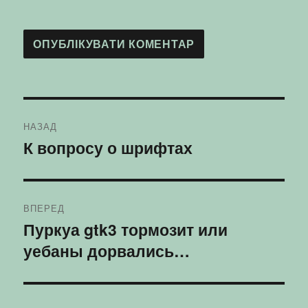
Навігація
НАЗАД
записів
К вопросу о шрифтах
Попередній
запис:
ВПЕРЕД
Пуркуа gtk3 тормозит или
Наступний
уебаны дорвались…
запис: