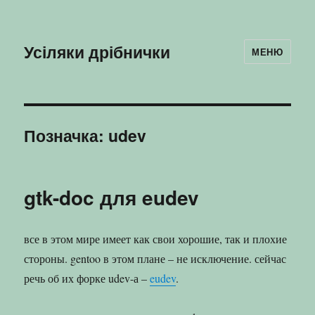
Усіляки дрібнички
МЕНЮ
Позначка:
udev
gtk-doc для eudev
все в этом мире имеет как свои хорошие, так и плохие
стороны. gentoo в этом плане – не исключение. сейчас
речь об их форке udev-а –
eudev
.