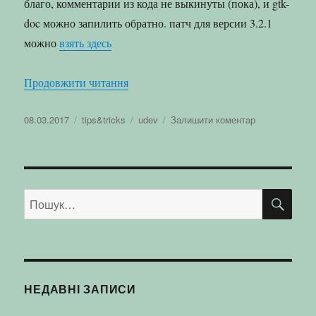
благо, комментарии из кода не выкинуты (пока), и gtk-
doc можно запилить обратно. патч для версии 3.2.1
можно
взять здесь
“gtk-doc для eudev”
Продовжити читання
Оприлюднено
Категорії
Позначки
до
08.03.2017
tips&tricks
udev
Залишити коментар
gtk-
doc
для
eudev
ШУ
Пошук
за
запитом:
НЕДАВНІ ЗАПИСИ