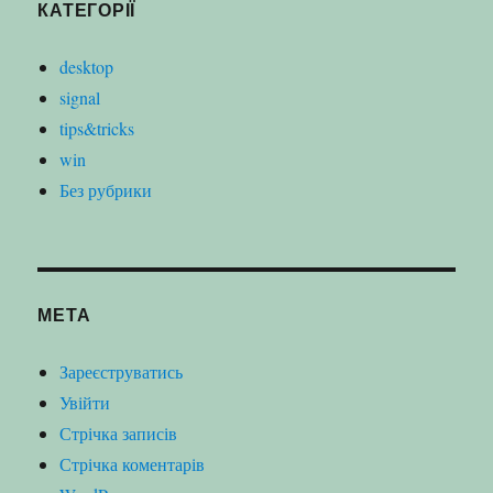
КАТЕГОРІЇ
desktop
signal
tips&tricks
win
Без рубрики
МЕТА
Зареєструватись
Увійти
Стрічка записів
Стрічка коментарів