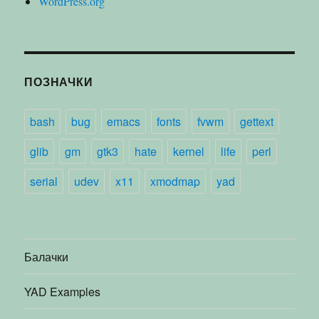
WordPress.org
ПОЗНАЧКИ
bash
bug
emacs
fonts
fvwm
gettext
glib
gm
gtk3
hate
kernel
life
perl
serial
udev
x11
xmodmap
yad
Балачки
YAD Examples