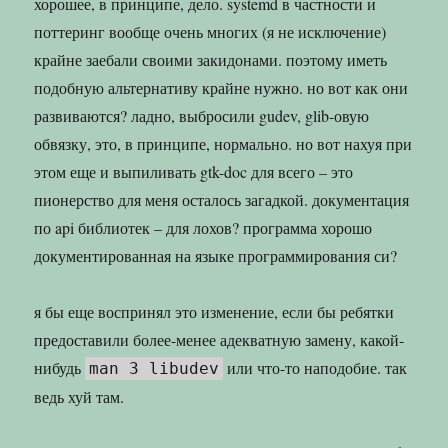
хорошее, в принципе, дело. systemd в частности и
поттеринг вообще очень многих (я не исключение)
крайне заебали своими закидонами. поэтому иметь
подобную альтернативу крайне нужно. но вот как они
развиваются? ладно, выбросили gudev, glib-овую
обвязку, это, в принципе, нормально. но вот нахуя при
этом еще и выпиливать gtk-doc для всего – это
пионерство для меня осталось загадкой. документация
по api библиотек – для лохов? программа хорошо
документированная на языке программирования си?
я бы еще воспринял это изменение, если бы ребятки
предоставили более-менее адекватную замену, какой-
нибудь
или что-то наподобие. так
man 3 libudev
ведь хуй там.