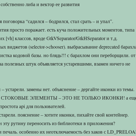
 собственно либа и вектор ее развития
я поговорка “садился – бодрился, стал срать – и упал”.
ития просто поражает. есть куча положительных моментов, типа
 [vh] классов, вроде GtkVSeparator/GtkHSeparator и т.д.
 виджетов (selector->chooser). выбрасывание deprecated барахла
чистка кодовой базы. но блядь!!! с барахлом они переборщили. от
уча полезных штук объявляется устаревшими, взамен ничего не
– устарели. замены нет. объяснение – дергайте иконки из темы.
, СТОКОВЫЕ ЭЛЕМЕНТЫ – ЭТО НЕ ТОЛЬКО ИКОНКИ! а ещ
простота api для пользователей.
старели. пояснение – хотите иконки, пихайте свой контейнер.
ен эту рутину переносить из библиотеки в приложения?
 и печаль. особенно их неотключаемость без хаков с LD_PRELO