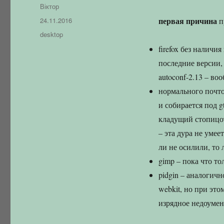
Автор
Віктор
Оприлюднено
первая причина
24.11.2016
п
Категорії
desktop
firefox без наличи
последние версии,
autoconf-2.13 – в
нормального почтов
и собирается под g
кладущий стопицот
– эта дура не умеет
ли не осилили, то 
gimp – пока что тол
pidgin – аналогичн
webkit, но при это
изрядное недоуме