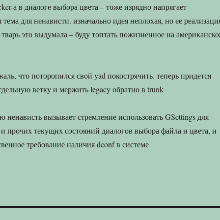
icker-а в диалоге выбора цвета – тоже изрядно напрягает
я тема для ненависти. изначально идея неплохая, но ее реализаци
я тварь это выдумала – буду топтать пожизненное на американско
жаль, что поторопился свой yad покострячить. теперь придется
отдельную ветку и мержить legacy обратно в trunk
ую ненависть вызывает стремление использовать GSettings для
 и прочих текущих состояний диалогов выбора файла и цвета, и
свенное требование наличия dconf в системе