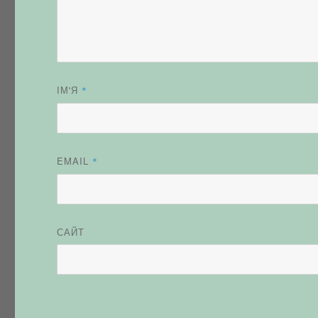
ІМ'Я
*
EMAIL
*
САЙТ