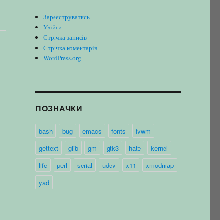
Зареєструватись
Увійти
Стрічка записів
Стрічка коментарів
WordPress.org
ПОЗНАЧКИ
bash
bug
emacs
fonts
fvwm
gettext
glib
gm
gtk3
hate
kernel
life
perl
serial
udev
x11
xmodmap
yad