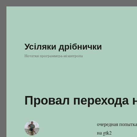
Усіляки дрібнички
Нотатки программера-мізантропа
Провал перехода н
очередная попытка 
на gtk2