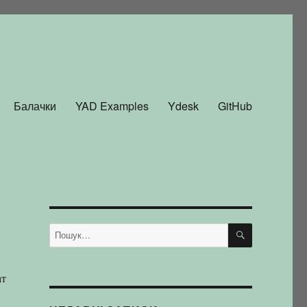
Балачки
YAD Examples
Ydesk
GitHub
ШУКАТИ
Пошук
за
запитом:
ат