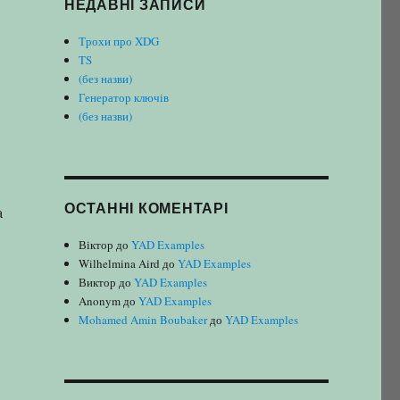
НЕДАВНІ ЗАПИСИ
Трохи про XDG
TS
(без назви)
Генератор ключів
(без назви)
ОСТАННІ КОМЕНТАРІ
a
Віктор
до
YAD Examples
Wilhelmina Aird
до
YAD Examples
Виктор
до
YAD Examples
Anonym
до
YAD Examples
Mohamed Amin Boubaker
до
YAD Examples