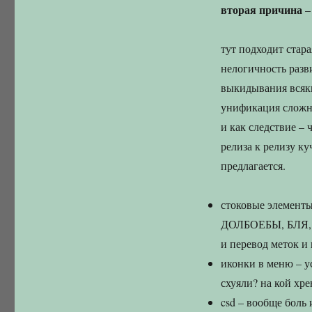
вторая причина
–
тут подходит стара
нелогичность разв
выкидывания всяких
унификация сложных
и как следствие – 
релиза к релизу к
предлагается.
стоковые элементы 
ДОЛБОЕБЫ, БЛЯ
и перевод меток и 
иконки в меню – у
схуяли? на кой хр
csd – вообще боль