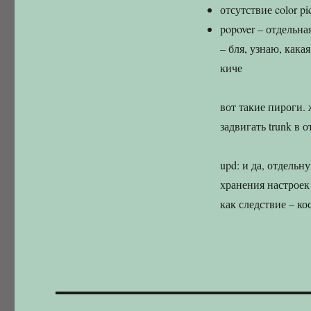
отсутствие color p
popover – отдельна
– бля, узнаю, кака
киче
вот такие пироги. 
задвигать trunk в 
upd: и да, отдельн
хранения настроек
как следствие – ко