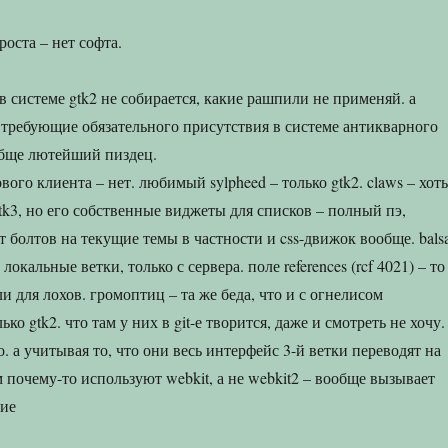
роста – нет софта.
я в системе gtk2 не собирается, какие рашпили не применяй. а
 требующие обязательного присутствия в системе антикварного
ообще лютейший пиздец.
ого клиента – нет. любимый sylpheed – только gtk2. claws – хоть
tk3, но его собственные виджеты для списков – полный пэ,
 болтов на текущие темы в частности и css-движок вообще. bals
 локальные ветки, только с сервера. поле references (rcf 4021) – то
ли для лохов. громоптиц – та же беда, что и с огнелисом
ько gtk2. что там у них в git-е творится, даже и смотреть не хочу.
о. а учитывая то, что они весь интерфейс 3-й ветки переводят на
м почему-то используют webkit, а не webkit2 – вообще вызывает
ние