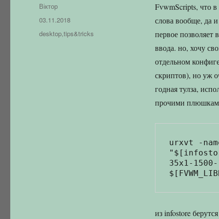
Автор
Віктор
FvwmScripts, что 
Оприлюднено
03.11.2018
слова вообще, да и
Категорії
desktop
,
tips&tricks
первое позволяет в
ввода. но, хочу с
отдельном конфиге 
скриптов), но уж 
годная тулза, испо
прочими плюшками.
urxvt -nam
"$[infosto
35x1-1500-
из infostore берут