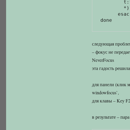
        t:*) $TRM -e ${cmd:2} ;;

        *) $cmd ;;

      esac ) &> /dev/null &

следующая проблем
– фокус не передае
NeverFocus
эта гадость решил
для панели (клик м
windowfocus`,
для клавы – Key F2
в результате – пар