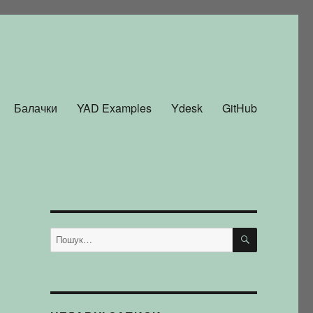
Балачки
YAD Examples
Ydesk
GitHub
ШУКАТИ
Пошук
за
запитом: