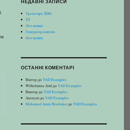
НЕДАВНІ ЗАПИСИ
.
Трохи про XDG
TS
(без назви)
Генератор ключів
ля
(без назви)
ОСТАННІ КОМЕНТАРІ
Віктор
до
YAD Examples
Wilhelmina Aird
до
YAD Examples
Виктор
до
YAD Examples
Anonym
до
YAD Examples
Mohamed Amin Boubaker
до
YAD Examples