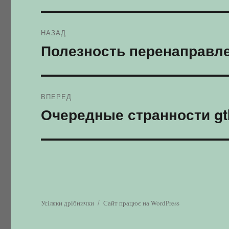
Навігація
НАЗАД
записів
Полезность перенаправл
Попередній
запис:
ВПЕРЕД
Очередные странности gt
Наступний
запис:
Усіляки дрібнички
Сайт працює на WordPress