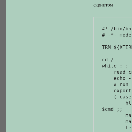
скриптом
#! /bin/bas
# -*- mode
TRM=${XTER
cd /

while : ; d
    read cmd

    echo -ne '\ec'

    # run command

    export cmd

    ( case $cmd in

        http://*|https://*|ftp://*|file://*) xdg-open 
$cmd ;;

        mailto://*) xdg-email $cmd ;;

        man://*|man ) $TRM -e man ${cmd:6} ;;

        telnet |ssh ) $TRM -e $cmd ;;
