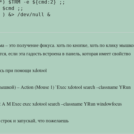
а – это получение фокуса. хоть по кнопке, хоть по клику мышк
тся, если эта гадость встроена в панель, которая имеет свойство
ась при помощи xdotool
ышкой) – Action (Mouse 1) `Exec xdotool search –classname YRun
 A M Exec exec xdotool search –classname YRun windowfocus
а строк и запускай, что пожелаешь