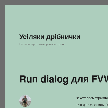
Усіляки дрібнички
Нотатки программера-мізантропа
Run dialog для F
захотелось странн
что дается самим f