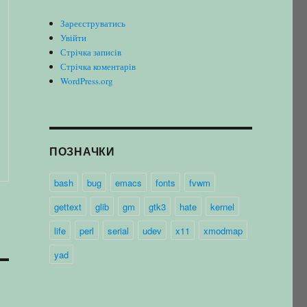
Зареєструватись
Увійти
Стрічка записів
Стрічка коментарів
WordPress.org
ПОЗНАЧКИ
bash
bug
emacs
fonts
fvwm
gettext
glib
gm
gtk3
hate
kernel
life
perl
serial
udev
x11
xmodmap
yad