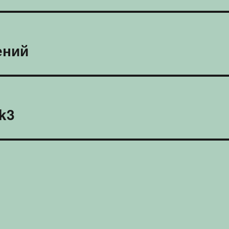
ений
k3