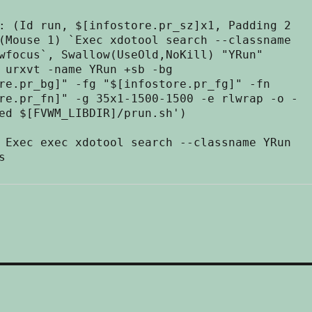
: (Id run, $[infostore.pr_sz]x1, Padding 2 
(Mouse 1) `Exec xdotool search --classname 
wfocus`, Swallow(UseOld,NoKill) "YRun" 
 urxvt -name YRun +sb -bg 
re.pr_bg]" -fg "$[infostore.pr_fg]" -fn 
re.pr_fn]" -g 35x1-1500-1500 -e rlwrap -o -
ed $[FVWM_LIBDIR]/prun.sh')

 Exec exec xdotool search --classname YRun 