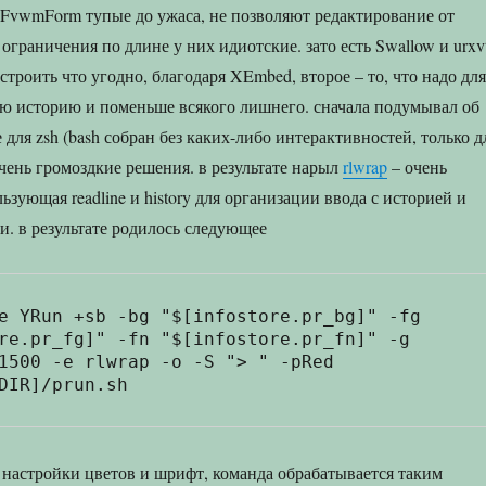
в FvwmForm тупые до ужаса, не позволяют редактирование от
 ограничения по длине у них идиотские. зато есть Swallow и urxvt
строить что угодно, благодаря XEmbed, второе – то, что надо для
вою историю и поменьше всякого лишнего. сначала подумывал об
для zsh (bash собран без каких-либо интерактивностей, только д
очень громоздкие решения. в результате нарыл
rlwrap
– очень
льзующая readline и history для организации ввода с историей и
 в результате родилось следующее
e YRun +sb -bg "$[infostore.pr_bg]" -fg 
re.pr_fg]" -fn "$[infostore.pr_fn]" -g 
1500 -e rlwrap -o -S "> " -pRed 
ся настройки цветов и шрифт, команда обрабатывается таким