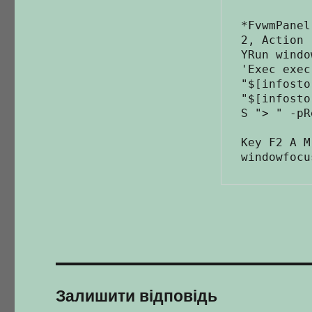
*FvwmPanel
2, Action 
YRun windo
'Exec exec
"$[infosto
"$[infosto
S "> " -pR
Key F2 A M
Залишити відповідь