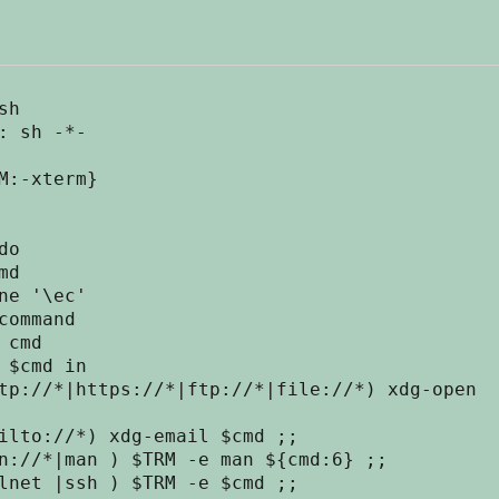
h

: sh -*-

M:-xterm}

o
