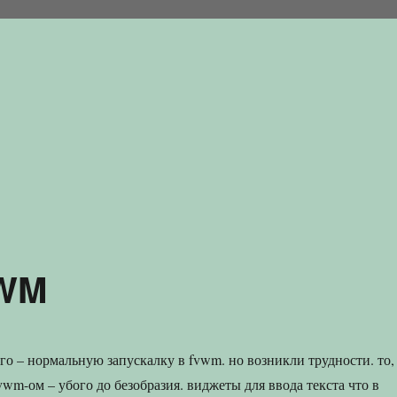
VWM
ого – нормальную запускалку в fvwm. но возникли трудности. то,
vwm-ом – убого до безобразия. виджеты для ввода текста что в