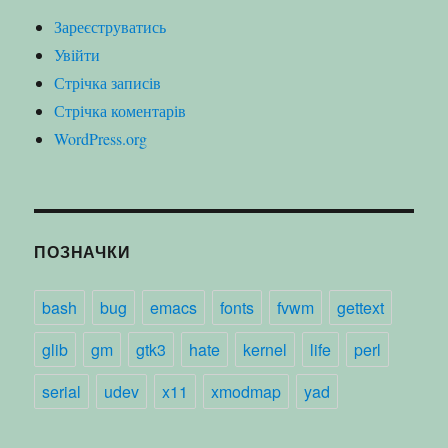
Зареєструватись
Увійти
Стрічка записів
Стрічка коментарів
WordPress.org
ПОЗНАЧКИ
bash
bug
emacs
fonts
fvwm
gettext
glib
gm
gtk3
hate
kernel
life
perl
serial
udev
x11
xmodmap
yad