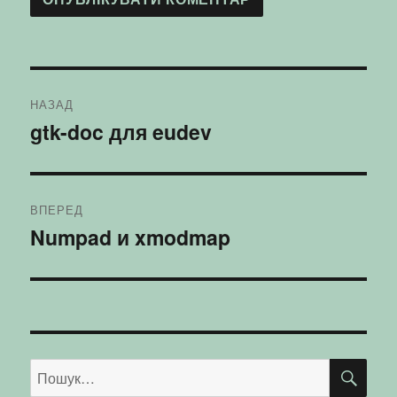
Навігація
НАЗАД
записів
gtk-doc для eudev
Попередній
запис:
ВПЕРЕД
Numpad и xmodmap
Наступний
запис:
ШУ
Пошук
за