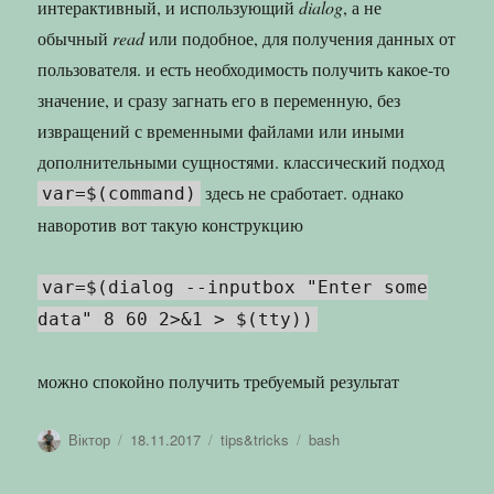
интерактивный, и использующий
dialog
, а не
обычный
read
или подобное, для получения данных от
пользователя. и есть необходимость получить какое-то
значение, и сразу загнать его в переменную, без
извращений с временными файлами или иными
дополнительными сущностями. классический подход
здесь не сработает. однако
var=$(command)
наворотив вот такую конструкцию
var=$(dialog --inputbox "Enter some
data" 8 60 2>&1 > $(tty))
можно спокойно получить требуемый результат
Автор
Оприлюднено
Категорії
Позначки
Віктор
18.11.2017
tips&tricks
bash