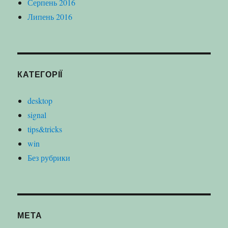
Серпень 2016
Липень 2016
КАТЕГОРІЇ
desktop
signal
tips&tricks
win
Без рубрики
МЕТА