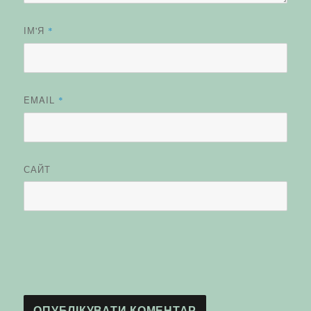
ІМ'Я
*
EMAIL
*
САЙТ