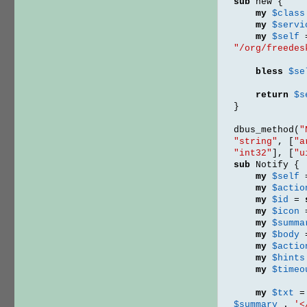
sub
 new 
{
my
$class
my
$servi
my
$self
"/org/freedes
bless
$se
return
$s
}
dbus_method
(
"
"string"
, [
"a
"int32"
], [
"u
sub
 Notify 
{
my
$self
my
$actio
my
$id
=
my
$icon
my
$summa
my
$body
my
$actio
my
$hints
my
$timeo
my
$txt
=
$summary
.
'<