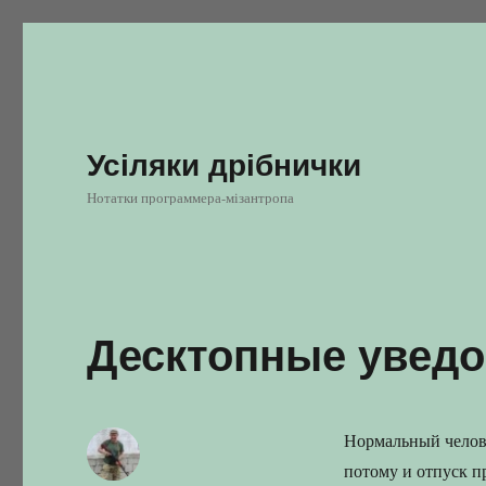
Усіляки дрібнички
Нотатки программера-мізантропа
Десктопные уведо
Нормальный челове
потому и отпуск п