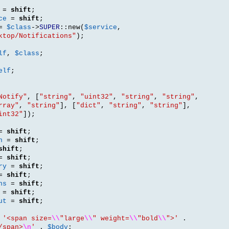
=
shift
;
ce
=
shift
;
=
$class
->
SUPER
::
new
(
$service
,
ktop/Notifications"
);
lf
,
$class
;
elf
;
Notify"
, [
"string"
,
"uint32"
,
"string"
,
"string"
,
rray"
,
"string"
], [
"dict"
,
"string"
,
"string"
],
int32"
]);
=
shift
;
n
=
shift
;
shift
;
=
shift
;
ry
=
shift
;
=
shift
;
ns
=
shift
;
=
shift
;
ut
=
shift
;
'<span size=
\\
"large
\\
" weight=
\\
"bold
\\
">'
.
/span>
\n
'
.
$body
;