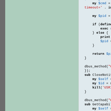
my
$cmd
=
timeout='
.
i
my
$pid
=
if
(
defin
exec
}
else
{
print
$pid
}
return
$p
}
dbus_method
(
"
});
sub
 CloseNoti
my
$self
my
$id
=
kill
(
'USR
}
dbus_method
(
"
sub
 GetCapabi
my
$self