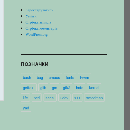
Зареєструватись
Увійти
Стрічка записів
Стрічка коментарів
WordPress.org
ПОЗНАЧКИ
bash
bug
emacs
fonts
fvwm
gettext
glib
gm
gtk3
hate
kernel
life
perl
serial
udev
x11
xmodmap
yad