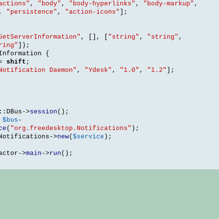
actions"
,
"body"
,
"body-hyperlinks"
,
"body-markup"
,
,
"persistence"
,
"action-icons"
];
GetServerInformation"
, [], [
"string"
,
"string"
,
ring"
]);
Information 
{
=
shift
;
Notification Daemon"
,
"Ydesk"
,
"1.0"
,
"1.2"
];
::
DBus
->
session
();
$bus
-
ce
(
"org.freedesktop.Notifications"
);
Notifications
->
new
(
$service
);
actor
->
main
->
run
();