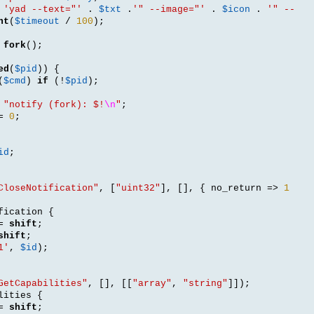
'yad --text="'
.
$txt
.
'" --image="'
.
$icon
.
'" --
nt
(
$timeout
/
100
);
fork
();
ed
(
$pid
)) {
(
$cmd
)
if
(!
$pid
);
"notify (fork): $!
\n
"
;
=
0
;
id
;
CloseNotification"
, [
"uint32"
], [], {
 no_return 
=>
1
fication 
{
=
shift
;
shift
;
1'
,
$id
);
GetCapabilities"
, [], [[
"array"
,
"string"
]]);
lities 
{
=
shift
;