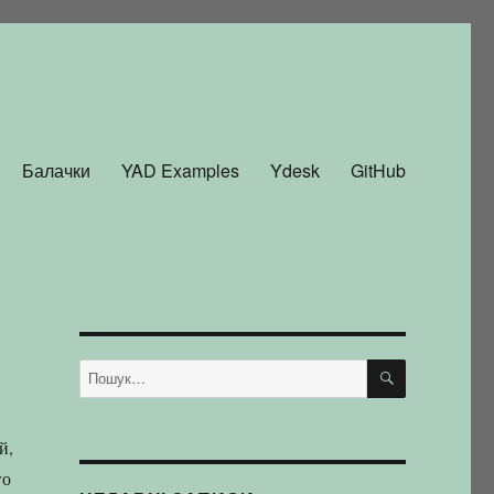
Балачки
YAD Examples
Ydesk
GitHub
ШУКАТИ
Пошук
за
запитом:
й,
го