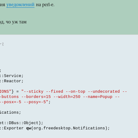
ция
уведомлений
на perl-е.
д, чо уж там
rl
;
::
Service
;
::
Reactor
;
IONS"
} =
"--sticky --fixed --on-top --undecorated --
-buttons --borders=15 --width=250 --name=Popup --
--posx=-5 --posy=-5"
;
ications
;
et
::
DBus
::
Object
);
::
Exporter 
qw
(
org
.
freedesktop
.
Notifications
);