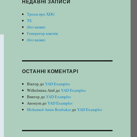
НЕДАВНІ ЗАПИСИ
Трохи про XDG
TS
(без назви)
Генератор ключів
(без назви)
ОСТАННІ КОМЕНТАРІ
Віктор
до
YAD Examples
Wilhelmina Aird
до
YAD Examples
Виктор
до
YAD Examples
Anonym
до
YAD Examples
Mohamed Amin Boubaker
до
YAD Examples