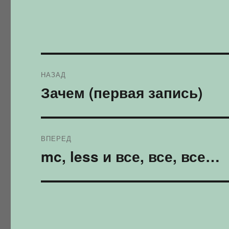
Навігація
НАЗАД
записів
Зачем (первая запись)
Попередній
запис:
ВПЕРЕД
mc, less и все, все, все…
Наступний
запис: