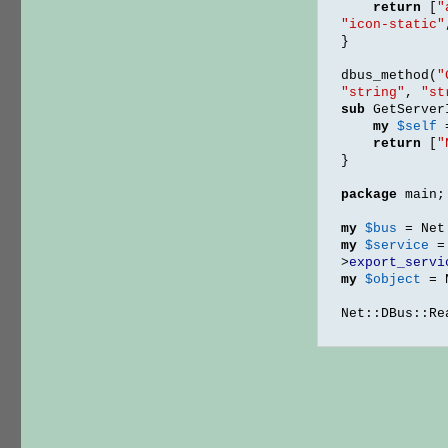
return
[
"
"icon-static"
}
dbus_method
(
"
"string"
,
"st
sub
 GetServer
my
$self
return
[
"
}
package
 main
;
my
$bus
=
 Net
my
$service
=
>
export_servi
my
$object
=
 
Net
::
DBus
::
Re